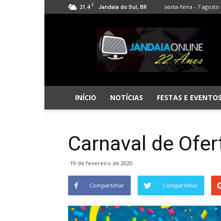
C
21.4
sexta-feira - 7 agosto 
Jandaia do Sul, BR
Jandaia
Online
INÍCIO
NOTÍCIAS
FESTAS E EVENTO
Carnaval de Ofer
19 de fevereiro de 2020
Compartilhar
Compartilhar