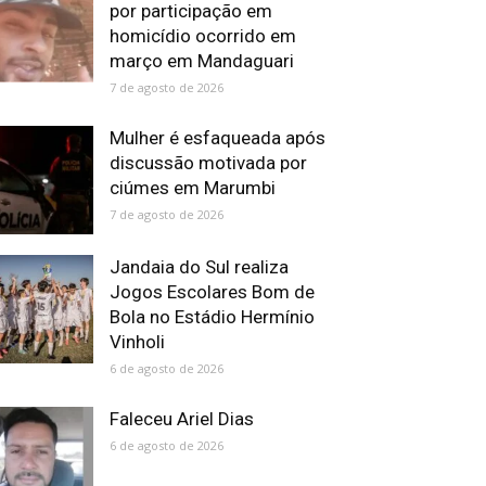
por participação em
homicídio ocorrido em
março em Mandaguari
7 de agosto de 2026
Mulher é esfaqueada após
discussão motivada por
ciúmes em Marumbi
7 de agosto de 2026
Jandaia do Sul realiza
Jogos Escolares Bom de
Bola no Estádio Hermínio
Vinholi
6 de agosto de 2026
Faleceu Ariel Dias
6 de agosto de 2026