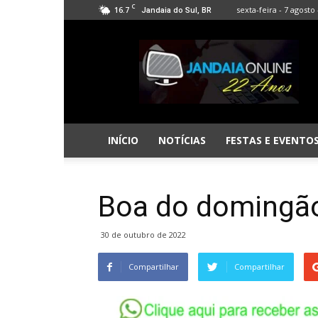
C
16.7
sexta-feira - 7 agosto 
Jandaia do Sul, BR
Jandaia
Online
INÍCIO
NOTÍCIAS
FESTAS E EVENTO
Boa do domingã
30 de outubro de 2022
Compartilhar
Compartilhar