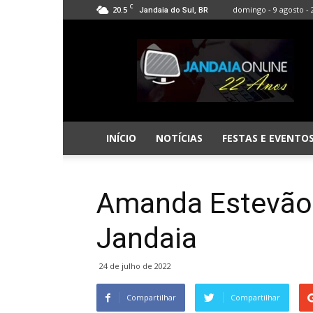
C
20.5
domingo - 9 agosto - 
Jandaia do Sul, BR
Jandaia
Online
INÍCIO
NOTÍCIAS
FESTAS E EVENTO
Amanda Estevão f
Jandaia
24 de julho de 2022
Compartilhar
Compartilhar