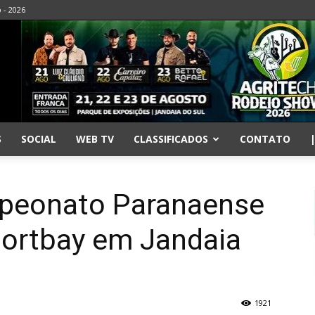
o - 2026
S
SOCIAL
WEB TV
CLASSIFICADOS
CONTATO
mpeonato Paranaense
ortbay em Jandaia
1921