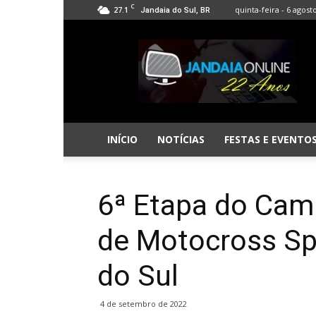
C
27.1
quinta-feira - 6 agost
Jandaia do Sul, BR
Jandaia
Online
INÍCIO
NOTÍCIAS
FESTAS E EVENTO
6ª Etapa do Ca
de Motocross Sp
do Sul
4 de setembro de 2022