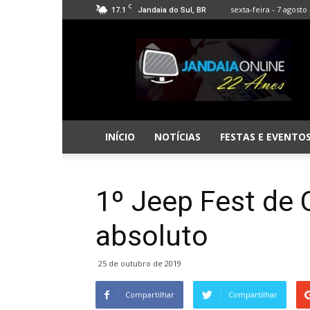
C
17.1
sexta-feira - 7 agosto 
Jandaia do Sul, BR
Jandaia
Online
INÍCIO
NOTÍCIAS
FESTAS E EVENTO
1º Jeep Fest de 
absoluto
25 de outubro de 2019
Compartilhar
Compartilhar