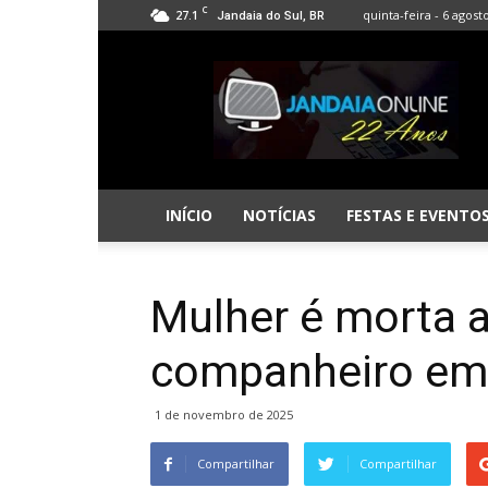
C
27.1
quinta-feira - 6 agost
Jandaia do Sul, BR
Jandaia
Online
INÍCIO
NOTÍCIAS
FESTAS E EVENTO
Mulher é morta a
companheiro em
1 de novembro de 2025
Compartilhar
Compartilhar