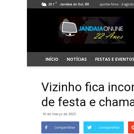
C
20.1
quinta-feira - 6 agost
Jandaia do Sul, BR
Jandaia
Online
INÍCIO
NOTÍCIAS
FESTAS E EVENTO
Vizinho fica in
de festa e chama
10 de março de 2025
Compartilhar
Compartilhar