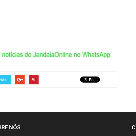
itter
BRE NÓS
C