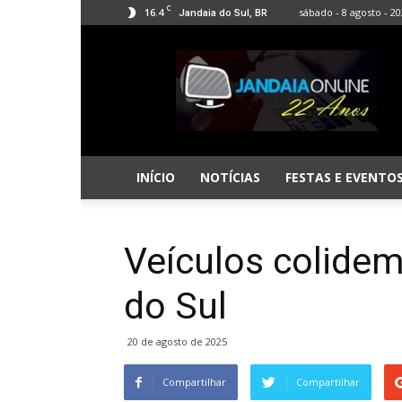
C
16.4
sábado - 8 agosto - 2
Jandaia do Sul, BR
Jandaia
Online
INÍCIO
NOTÍCIAS
FESTAS E EVENTO
Veículos colidem
do Sul
20 de agosto de 2025
Compartilhar
Compartilhar