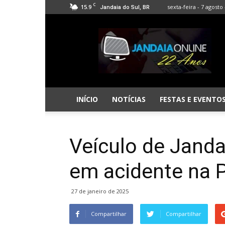
C
15.9
sexta-feira - 7 agosto 
Jandaia do Sul, BR
Jandaia
Online
INÍCIO
NOTÍCIAS
FESTAS E EVENTO
Veículo de Janda
em acidente na 
27 de janeiro de 2025
Compartilhar
Compartilhar