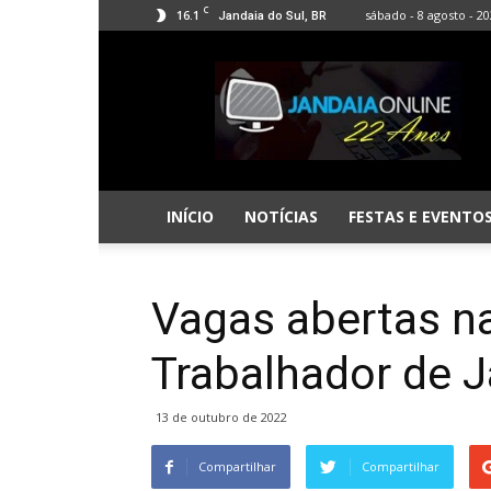
C
16.1
sábado - 8 agosto - 2
Jandaia do Sul, BR
Jandaia
Online
INÍCIO
NOTÍCIAS
FESTAS E EVENTO
Vagas abertas n
Trabalhador de J
13 de outubro de 2022
Compartilhar
Compartilhar