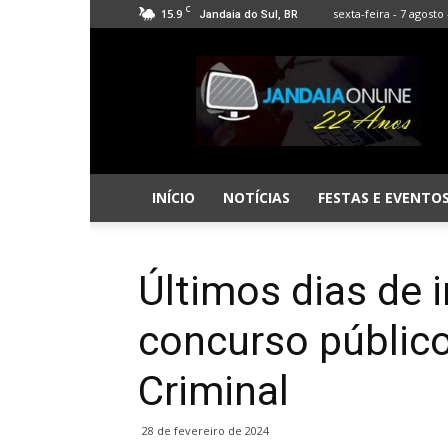
C
15.9
sexta-feira - 7 agosto 
Jandaia do Sul, BR
Jandaia
Online
INÍCIO
NOTÍCIAS
FESTAS E EVENTO
Últimos dias de 
concurso público 
Criminal
28 de fevereiro de 2024