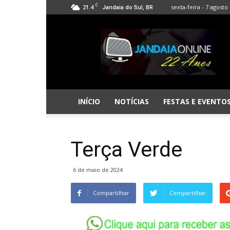
C
21.4
sexta-feira - 7 agosto 
Jandaia do Sul, BR
Jandaia
Online
INÍCIO
NOTÍCIAS
FESTAS E EVENTO
Terça Verde
6 de maio de 2024
Compartilhar
Compartilhar