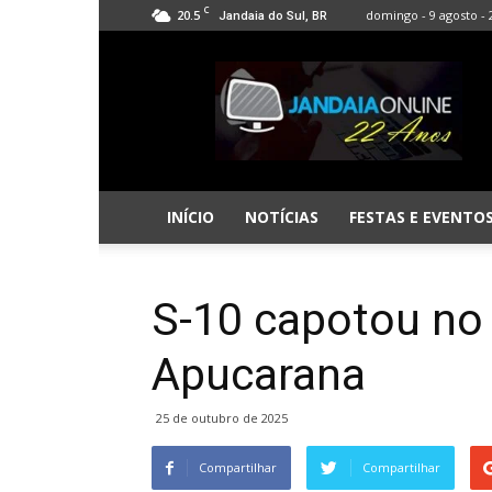
C
20.5
domingo - 9 agosto - 
Jandaia do Sul, BR
Jandaia
Online
INÍCIO
NOTÍCIAS
FESTAS E EVENTO
S-10 capotou no
Apucarana
25 de outubro de 2025
Compartilhar
Compartilhar