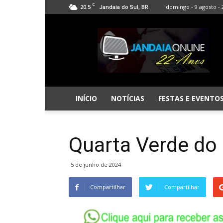
C
20.5
domingo - 9 agosto - 
Jandaia do Sul, BR
Jandaia
Online
INÍCIO
NOTÍCIAS
FESTAS E EVENTO
Quarta Verde do 
5 de junho de 2024
Compartilhar
Compartilhar