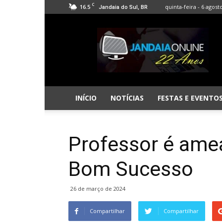
C
16.5
quinta-feira - 6 agost
Jandaia do Sul, BR
Jandaia
Online
INÍCIO
NOTÍCIAS
FESTAS E EVENTO
Professor é ame
Bom Sucesso
26 de março de 2024
Compartilhar
Compartilhar