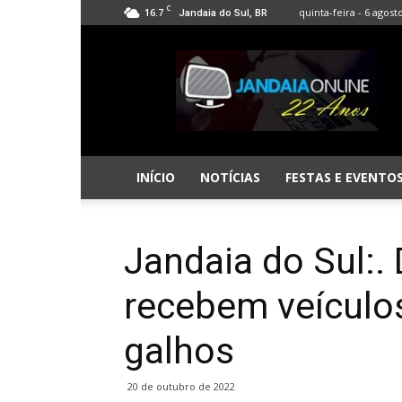
C
16.7
quinta-feira - 6 agost
Jandaia do Sul, BR
Jandaia
Online
INÍCIO
NOTÍCIAS
FESTAS E EVENTO
Jandaia do Sul:
recebem veículos
galhos
20 de outubro de 2022