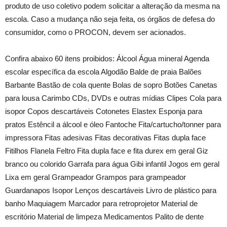
produto de uso coletivo podem solicitar a alteração da mesma na
escola. Caso a mudança não seja feita, os órgãos de defesa do
consumidor, como o PROCON, devem ser acionados.
Confira abaixo 60 itens proibidos: Álcool Água mineral Agenda
escolar específica da escola Algodão Balde de praia Balões
Barbante Bastão de cola quente Bolas de sopro Botões Canetas
para lousa Carimbo CDs, DVDs e outras mídias Clipes Cola para
isopor Copos descartáveis Cotonetes Elastex Esponja para
pratos Estêncil a álcool e óleo Fantoche Fita/cartucho/tonner para
impressora Fitas adesivas Fitas decorativas Fitas dupla face
Fitilhos Flanela Feltro Fita dupla face e fita durex em geral Giz
branco ou colorido Garrafa para água Gibi infantil Jogos em geral
Lixa em geral Grampeador Grampos para grampeador
Guardanapos Isopor Lenços descartáveis Livro de plástico para
banho Maquiagem Marcador para retroprojetor Material de
escritório Material de limpeza Medicamentos Palito de dente