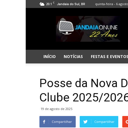
C
20.1
quinta-feira - 6 agost
Jandaia do Sul, BR
Jandaia
Online
INÍCIO
NOTÍCIAS
FESTAS E EVENTO
Posse da Nova Di
Clube 2025/202
19 de agosto de 2025
Compartilhar
Compartilhar