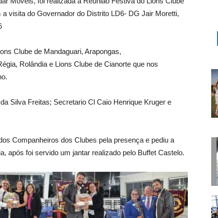
dar Moveis, foi realizada a Reunião Festiva do Lions Clube
a visita do Governador do Distrito LD6- DG Jair Moretti,
6
ions Clube de Mandaguari, Arapongas,
égia, Rolândia e Lions Clube de Cianorte que nos
ho.
 da Silva Freitas; Secretario Cl Caio Henrique Kruger e
odos Companheiros dos Clubes pela presença e pediu a
, após foi servido um jantar realizado pelo Buffet Castelo.