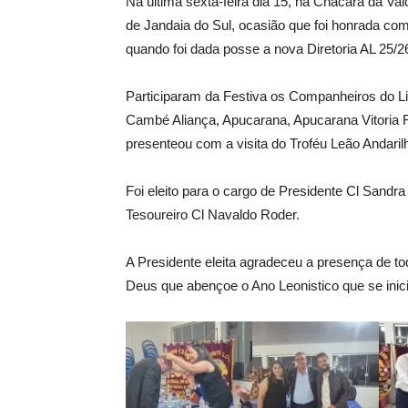
Na última sexta-feira dia 15, na Chácara da Val
de Jandaia do Sul, ocasião que foi honrada com 
quando foi dada posse a nova Diretoria AL 25/2
Participaram da Festiva os Companheiros do L
Cambé Aliança, Apucarana, Apucarana Vitoria R
presenteou com a visita do Troféu Leão Andaril
Foi eleito para o cargo de Presidente Cl Sandra
Tesoureiro Cl Navaldo Roder.
A Presidente eleita agradeceu a presença de t
Deus que abençoe o Ano Leonistico que se inicia