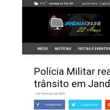
C
17.5
quinta-feira - 6 agost
Jandaia do Sul, BR
Jandaia
Online
INÍCIO
NOTÍCIAS
FESTAS E EVENTO
Polícia Militar re
trânsito em Jand
1 de fevereiro de 2024
Compartilhar
Compartilhar