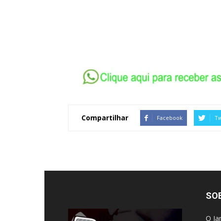
Compartilhar
Facebook
Tw
SO
O Ja