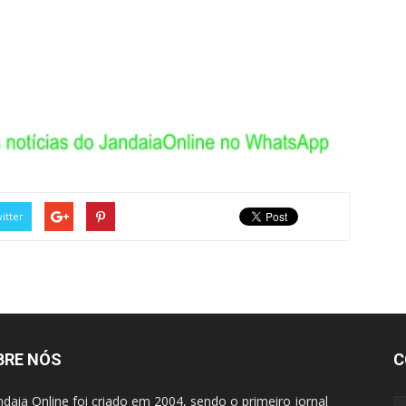
itter
BRE NÓS
C
ndaia Online foi criado em 2004, sendo o primeiro jornal