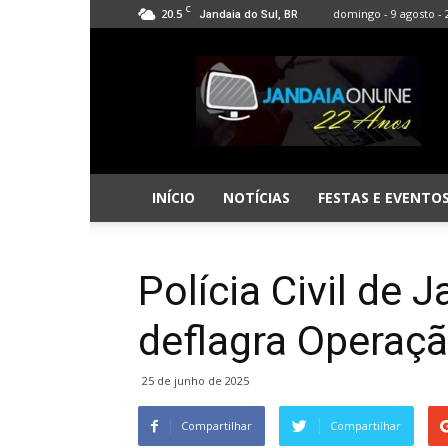
C
20.5
domingo - 9 agosto - 
Jandaia do Sul, BR
Jandaia
Online
INÍCIO
NOTÍCIAS
FESTAS E EVENTO
Polícia Civil de 
deflagra Operaç
25 de junho de 2025
Compartilhar
Compartilhar