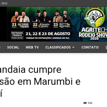
- 2026
S
SOCIAL
WEB TV
CLASSIFICADOS
CONTATO
 Jandaia cumpre
isão em Marumbi e
í
964