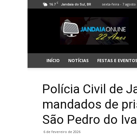
C
16.7
sexta-feira - 7 agosto 
Jandaia do Sul, BR
Jandaia
Online
INÍCIO
NOTÍCIAS
FESTAS E EVENTO
Polícia Civil de
mandados de pr
São Pedro do Iva
6 de fevereiro de 2026