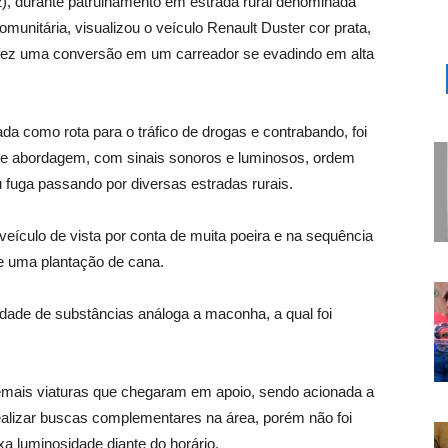
2), durante patrulhamento em estrada rural denominada
munitária, visualizou o veículo Renault Duster cor prata,
, fez uma conversão em um carreador se evadindo em alta
a como rota para o tráfico de drogas e contrabando, foi
de abordagem, com sinais sonoros e luminosos, ordem
 fuga passando por diversas estradas rurais.
eículo de vista por conta de muita poeira e na sequência
e uma plantação de cana.
tidade de substâncias análoga a maconha, a qual foi
demais viaturas que chegaram em apoio, sendo acionada a
realizar buscas complementares na área, porém não foi
xa luminosidade diante do horário.