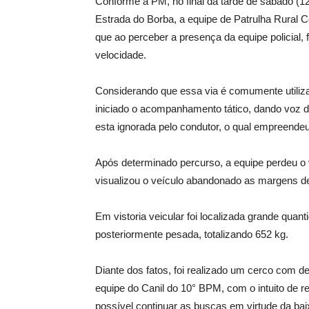
Conforme a PM, no final da tarde de sábado (1
Estrada do Borba, a equipe de Patrulha Rural Co
que ao perceber a presença da equipe policial
velocidade.
Considerando que essa via é comumente utilizad
iniciado o acompanhamento tático, dando voz 
esta ignorada pelo condutor, o qual empreendeu
Após determinado percurso, a equipe perdeu o v
visualizou o veículo abandonado as margens d
Em vistoria veicular foi localizada grande quan
posteriormente pesada, totalizando 652 kg.
Diante dos fatos, foi realizado um cerco com 
equipe do Canil do 10° BPM, com o intuito de 
possível continuar as buscas em virtude da bai