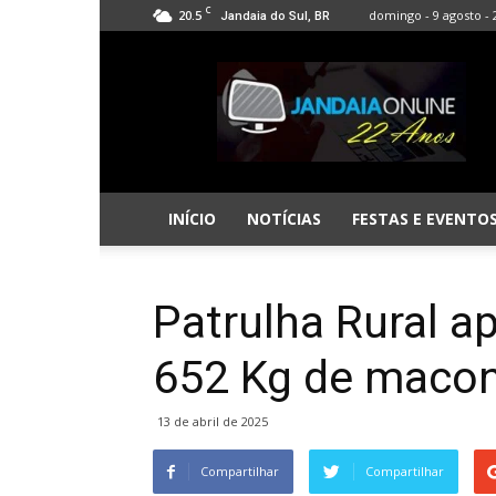
C
20.5
domingo - 9 agosto - 
Jandaia do Sul, BR
Jandaia
Online
INÍCIO
NOTÍCIAS
FESTAS E EVENTO
Patrulha Rural a
652 Kg de maco
13 de abril de 2025
Compartilhar
Compartilhar