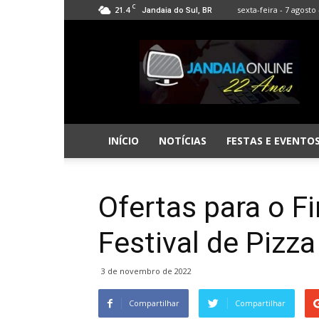
C
21.4
sexta-feira - 7 agosto 
Jandaia do Sul, BR
Jandaia
Online
INÍCIO
NOTÍCIAS
FESTAS E EVENTO
Ofertas para o F
Festival de Pizza
3 de novembro de 2022
Compartilhar
Compartilhar