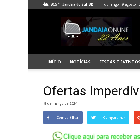
C
20.5
domingo - 9 agosto - 
Jandaia do Sul, BR
Jandaia
Online
INÍCIO
NOTÍCIAS
FESTAS E EVENTO
Ofertas Imperdív
8 de março de 2024
Compartilhar
Compartilhar