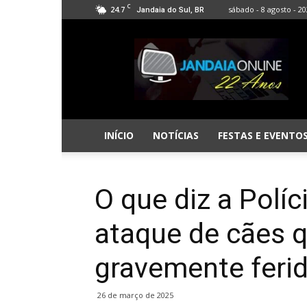
C
24.7
sábado - 8 agosto - 2
Jandaia do Sul, BR
Jandaia
Online
INÍCIO
NOTÍCIAS
FESTAS E EVENTO
O que diz a Políc
ataque de cães q
gravemente feri
26 de março de 2025