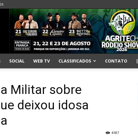
026
S
SOCIAL
WEB TV
CLASSIFICADOS
CONTATO
ia Militar sobre
ue deixou idosa
da
4187