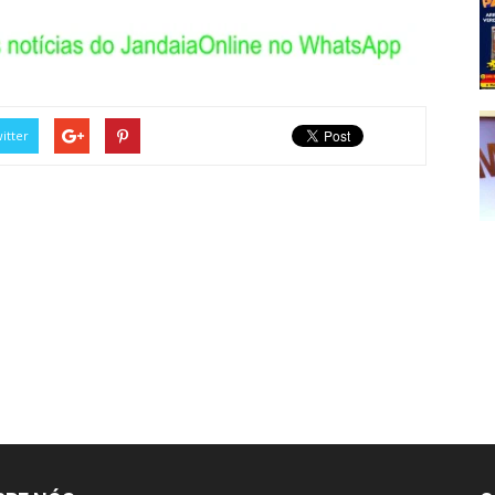
itter