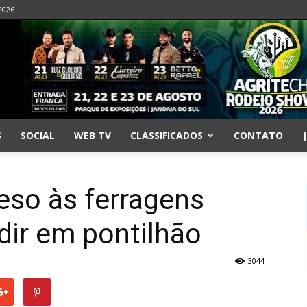
 2026
S
SOCIAL
WEB TV
CLASSIFICADOS
CONTATO
reso às ferragens
idir em pontilhão
3044