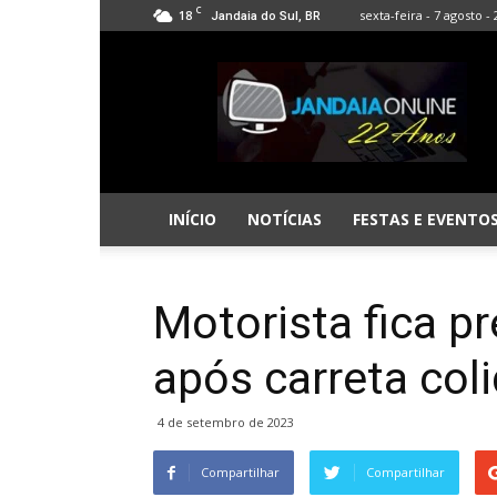
C
18
sexta-feira - 7 agosto -
Jandaia do Sul, BR
Jandaia
Online
INÍCIO
NOTÍCIAS
FESTAS E EVENTO
Motorista fica p
após carreta col
4 de setembro de 2023
Compartilhar
Compartilhar