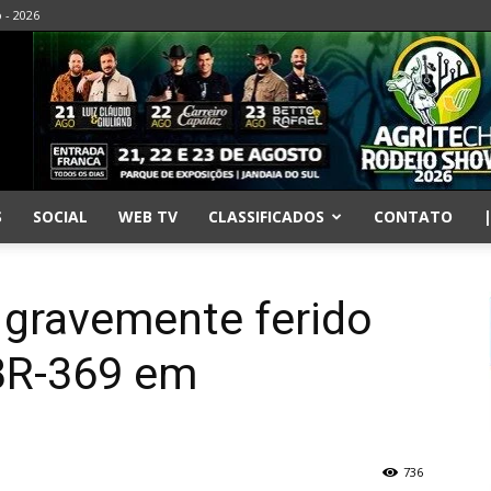
o - 2026
S
SOCIAL
WEB TV
CLASSIFICADOS
CONTATO
a gravemente ferido
BR-369 em
736