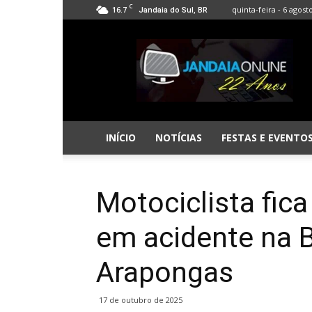
C
16.7
quinta-feira - 6 agost
Jandaia do Sul, BR
Jandaia
Online
INÍCIO
NOTÍCIAS
FESTAS E EVENTO
Motociclista fic
em acidente na 
Arapongas
17 de outubro de 2025