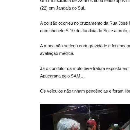
Um motociclista de 23 anos ficou ferido após um 
(22) em Jandaia do Sul.
A colisão ocorreu no cruzamento da Rua José
caminhonete S-10 de Jandaia do Sul e a moto,
A moça não se feriu com gravidade e foi enca
avaliação médica.
Já o condutor da moto teve fratura exposta em
Apucarana pelo SAMU.
Os veículos não tinham pendências e foram liber