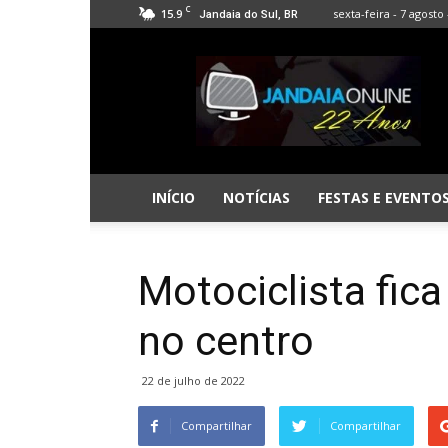
C
15.9
sexta-feira - 7 agosto 
Jandaia do Sul, BR
Jandaia
Online
INÍCIO
NOTÍCIAS
FESTAS E EVENTO
Motociclista fic
no centro
22 de julho de 2022
Compartilhar
Compartilhar