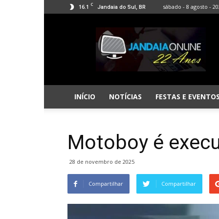
C
16.1
sábado - 8 agosto - 2
Jandaia do Sul, BR
Jandaia
Online
INÍCIO
NOTÍCIAS
FESTAS E EVENTO
Motoboy é execu
28 de novembro de 2025
Compartilhar
Compartilhar