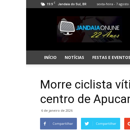
C
19.9
sexta-feira - 7 agosto 
Jandaia do Sul, BR
Jandaia
Online
INÍCIO
NOTÍCIAS
FESTAS E EVENTO
Morre ciclista ví
centro de Apuca
6 de janeiro de 2026
Compartilhar
Compartilhar