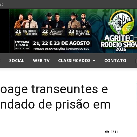
026
S
SOCIAL
WEB TV
CLASSIFICADOS
CONTATO
coage transeuntes e
ndado de prisão em
1311