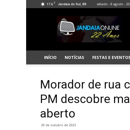
C
17.6
sábado - 8 agosto - 2
Jandaia do Sul, BR
Jandaia
Online
INÍCIO
NOTÍCIAS
FESTAS E EVENTO
Morador de rua 
PM descobre ma
aberto
20 de outubro de 2023