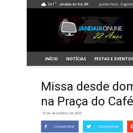
C
24.7
quinta-feira - 6 agost
Jandaia do Sul, BR
Jandaia
Online
INÍCIO
NOTÍCIAS
FESTAS E EVENTO
Missa desde dom
na Praça do Caf
13 de dezembro de 2025
Compartilhar
Compartilhar