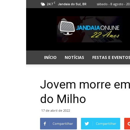
C
24.7
sábado - 8 agosto - 2
Jandaia do Sul, BR
Jandaia
Online
INÍCIO
NOTÍCIAS
FESTAS E EVENTO
Jovem morre em 
do Milho
17 de abril de 2022
Compartilhar
Compartilhar