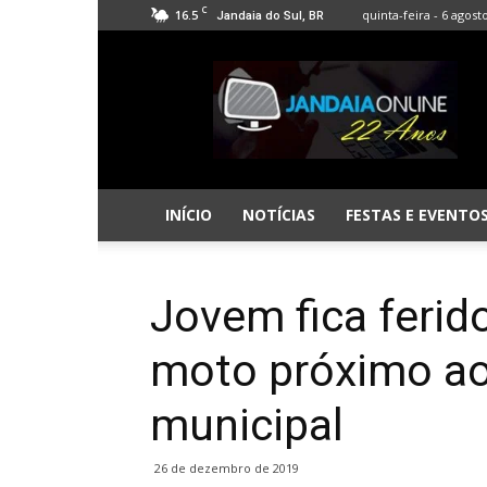
C
16.5
quinta-feira - 6 agost
Jandaia do Sul, BR
Jandaia
Online
INÍCIO
NOTÍCIAS
FESTAS E EVENTO
Jovem fica ferid
moto próximo ao
municipal
26 de dezembro de 2019