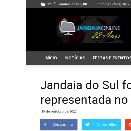
C
22.5
domingo - 9 agosto - 
Jandaia do Sul, BR
Jandaia
Online
INÍCIO
NOTÍCIAS
FESTAS E EVENTO
Jandaia do Sul f
representada no
19 de outubro de 2022
Compartilhar
Compartilhar