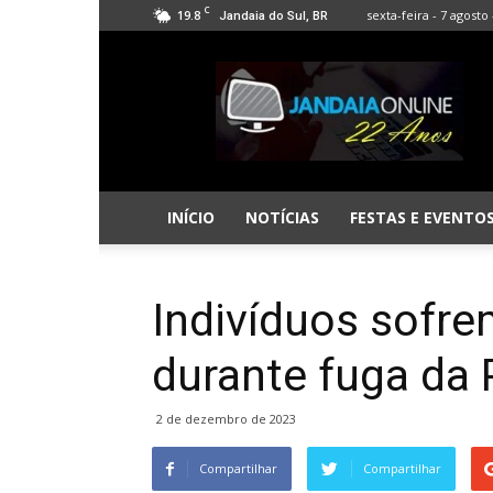
C
19.8
sexta-feira - 7 agosto 
Jandaia do Sul, BR
Jandaia
Online
INÍCIO
NOTÍCIAS
FESTAS E EVENTO
Indivíduos sofr
durante fuga da 
2 de dezembro de 2023
Compartilhar
Compartilhar