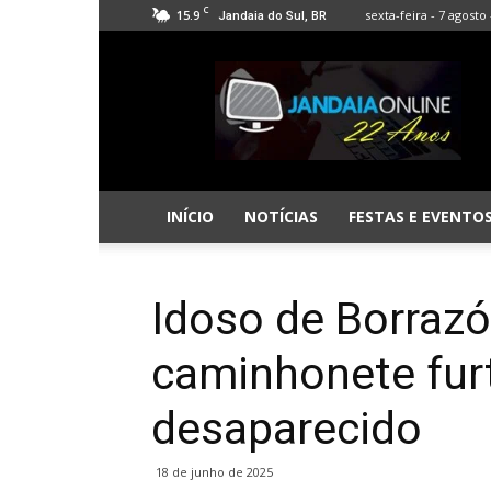
C
15.9
sexta-feira - 7 agosto 
Jandaia do Sul, BR
Jandaia
Online
INÍCIO
NOTÍCIAS
FESTAS E EVENTO
Idoso de Borrazó
caminhonete furt
desaparecido
18 de junho de 2025