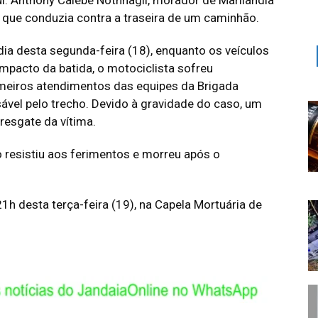
l. Anthony Calebe Nothnagil, morador de Marilândia
a que conduzia contra a traseira de um caminhão.
ia desta segunda-feira (18), enquanto os veículos
pacto da batida, o motociclista sofreu
imeiros atendimentos das equipes da Brigada
ável pelo trecho. Devido à gravidade do caso, um
resgate da vítima.
 resistiu aos ferimentos e morreu após o
1h desta terça-feira (19), na Capela Mortuária de