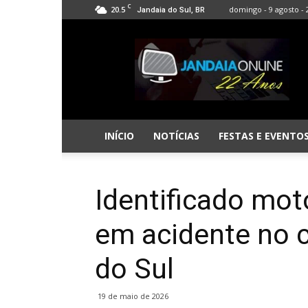
C
20.5
domingo - 9 agosto - 
Jandaia do Sul, BR
Jandaia
Online
INÍCIO
NOTÍCIAS
FESTAS E EVENTO
Identificado mot
em acidente no 
do Sul
19 de maio de 2026