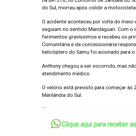
na BR-376, no Contorno de Jandaia do Su
do Sul, morreu após colidir a motociclet
O acidente aconteceu por volta do meio-d
seguiam no sentido Mandaguari. Com o im
ferimentos gravíssimos e recebeu os pr
Comunitária e da concessionária respons
helicóptero do Samu foi acionado para o 
Anthony chegou a ser socorrido, mas não
atendimento médico.
O velório está previsto para começar às 2
Marilândia do Sul.
…