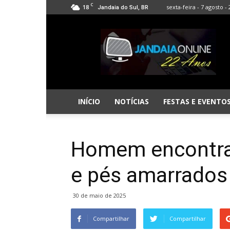
C
18
sexta-feira - 7 agosto -
Jandaia do Sul, BR
Jandaia
Online
INÍCIO
NOTÍCIAS
FESTAS E EVENTO
Homem encontr
e pés amarrados 
30 de maio de 2025
Compartilhar
Compartilhar