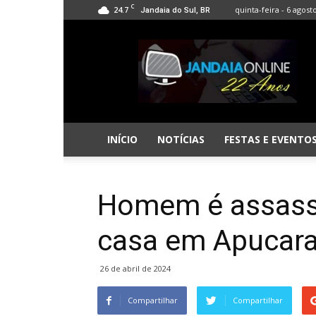
C
24.7
quinta-feira - 6 agost
Jandaia do Sul, BR
Jandaia
Online
INÍCIO
NOTÍCIAS
FESTAS E EVENTO
Homem é assass
casa em Apucar
26 de abril de 2024
Compartilhar
Compartilhar