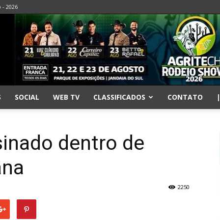
o - 2026
S
SOCIAL
WEB TV
CLASSIFICADOS
CONTATO
inado dentro de
ana
2250