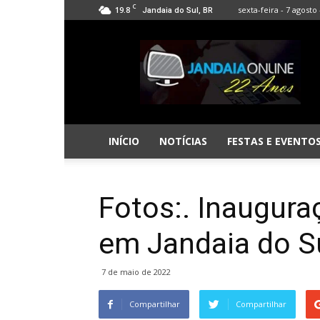
C
19.8
sexta-feira - 7 agosto 
Jandaia do Sul, BR
Jandaia
Online
INÍCIO
NOTÍCIAS
FESTAS E EVENTO
Fotos:. Inaugur
em Jandaia do S
7 de maio de 2022
Compartilhar
Compartilhar