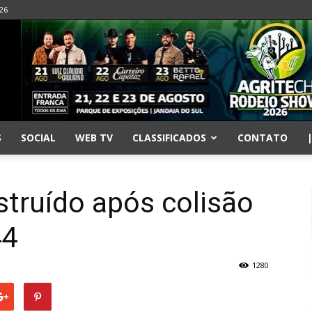
026
S
SOCIAL
WEB TV
CLASSIFICADOS
CONTATO
estruído após colisão
44
1280