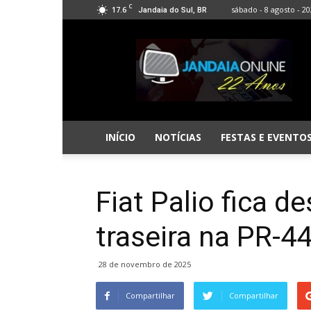
C
17.6
sábado - 8 agosto - 2
Jandaia do Sul, BR
Jandaia
Online
INÍCIO
NOTÍCIAS
FESTAS E EVENTO
Fiat Palio fica d
traseira na PR-4
28 de novembro de 2025
Compartilhar
Compartilhar