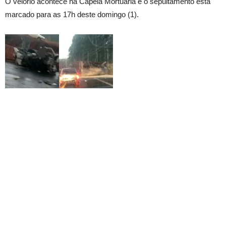
O velório acontece na Capela Mortuária e o sepultamento está
marcado para as 17h deste domingo (1).