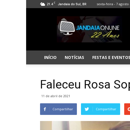
C
21.4
sexta-feira - 7 agosto 
Jandaia do Sul, BR
Jandaia
Online
INÍCIO
NOTÍCIAS
FESTAS E EVENTO
Faleceu Rosa So
11 de abril de 2021
Compartilhar
Compartilhar