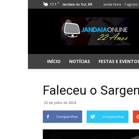
C
17.1
sexta-feira - 7 agosto 
Jandaia do Sul, BR
Jandaia
Online
INÍCIO
NOTÍCIAS
FESTAS E EVENTO
Faleceu o Sargen
23 de julho de 2024
Compartilhar
Compartilhar