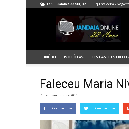
C
17.5
quinta-feira - 6 agost
Jandaia do Sul, BR
Jandaia
Online
INÍCIO
NOTÍCIAS
FESTAS E EVENTO
Faleceu Maria Niv
1 de novembro de 2025
Compartilhar
Compartilhar