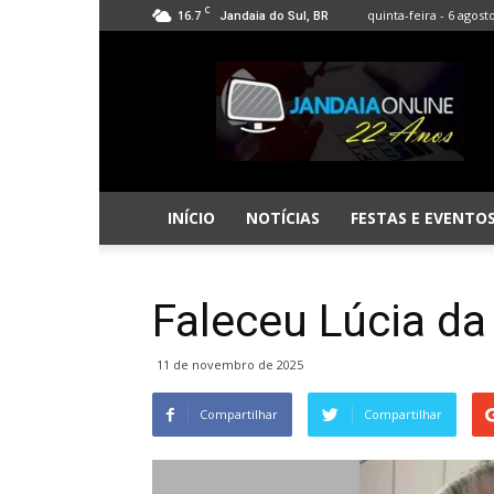
C
16.7
quinta-feira - 6 agost
Jandaia do Sul, BR
Jandaia
Online
INÍCIO
NOTÍCIAS
FESTAS E EVENTO
Faleceu Lúcia da
11 de novembro de 2025
Compartilhar
Compartilhar