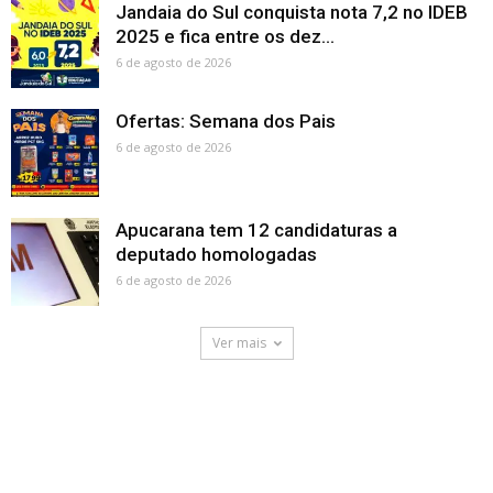
Jandaia do Sul conquista nota 7,2 no IDEB
2025 e fica entre os dez...
6 de agosto de 2026
Ofertas: Semana dos Pais
6 de agosto de 2026
Apucarana tem 12 candidaturas a
deputado homologadas
6 de agosto de 2026
Ver mais