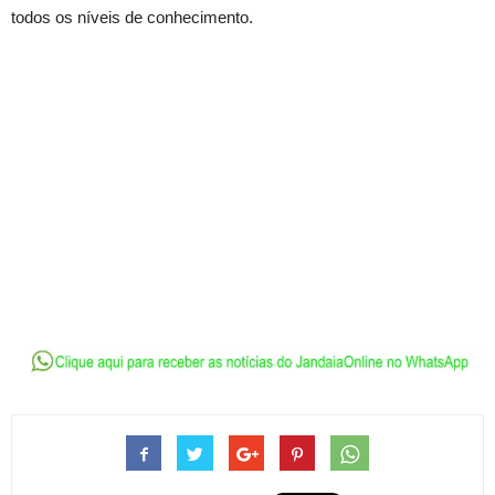
todos os níveis de conhecimento.