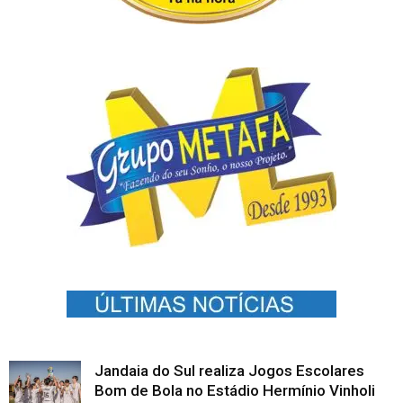
Jandaia do Sul realiza Jogos Escolares
Bom de Bola no Estádio Hermínio Vinholi