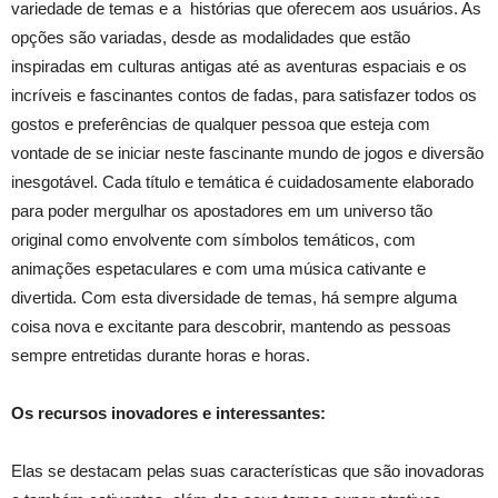
variedade de temas e a histórias que oferecem aos usuários. As
opções são variadas, desde as modalidades que estão
inspiradas em culturas antigas até as aventuras espaciais e os
incríveis e fascinantes contos de fadas, para satisfazer todos os
gostos e preferências de qualquer pessoa que esteja com
vontade de se iniciar neste fascinante mundo de jogos e diversão
inesgotável. Cada título e temática é cuidadosamente elaborado
para poder mergulhar os apostadores em um universo tão
original como envolvente com símbolos temáticos, com
animações espetaculares e com uma música cativante e
divertida. Com esta diversidade de temas, há sempre alguma
coisa nova e excitante para descobrir, mantendo as pessoas
sempre entretidas durante horas e horas.
Os recursos inovadores e interessantes:
Elas se destacam pelas suas características que são inovadoras