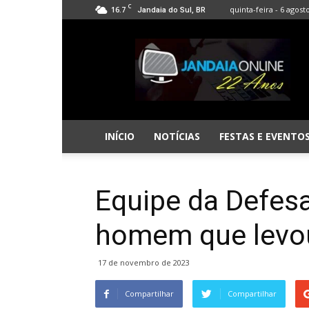
C
16.7
quinta-feira - 6 agost
Jandaia do Sul, BR
Jandaia
Online
INÍCIO
NOTÍCIAS
FESTAS E EVENTO
Equipe da Defesa
homem que levou
17 de novembro de 2023
Compartilhar
Compartilhar