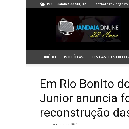
C
19.8
sexta-feira - 7 agosto 
Jandaia do Sul, BR
Jandaia
Online
INÍCIO
NOTÍCIAS
FESTAS E EVENTO
Em Rio Bonito do
Junior anuncia f
reconstrução da
8 de novembro de 2025