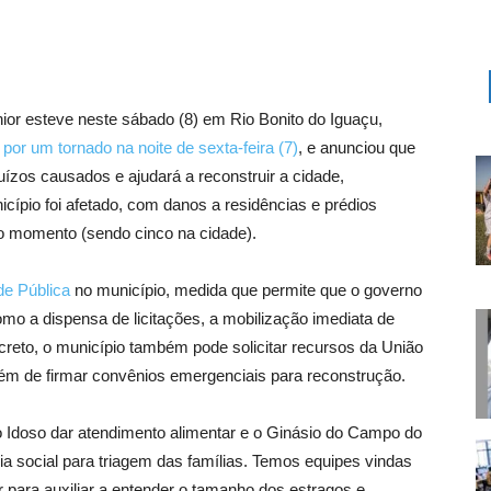
or esteve neste sábado (8) em Rio Bonito do Iguaçu,
 por um tornado na noite de sexta-feira (7)
, e anunciou que
uízos causados e ajudará a reconstruir a cidade,
cípio foi afetado, com danos a residências e prédios
 o momento (sendo cinco na cidade).
e Pública
no município, medida que permite que o governo
mo a dispensa de licitações, a mobilização imediata de
creto, o município também pode solicitar recursos da União
ém de firmar convênios emergenciais para reconstrução.
 Idoso dar atendimento alimentar e o Ginásio do Campo do
cia social para triagem das famílias. Temos equipes vindas
 para auxiliar a entender o tamanho dos estragos e